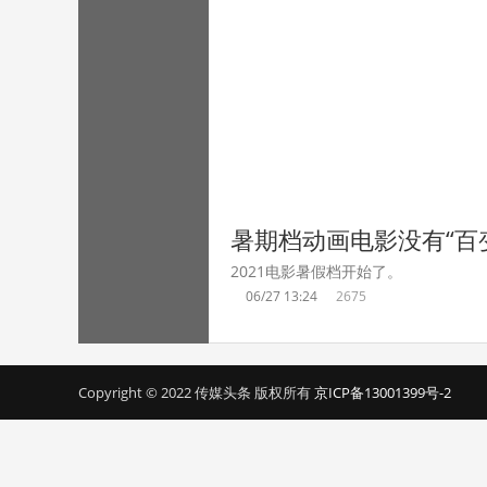
暑期档动画电影没有“百
2021电影暑假档开始了。
06/27 13:24
2675
Copyright © 2022 传媒头条 版权所有
京ICP备13001399号-2