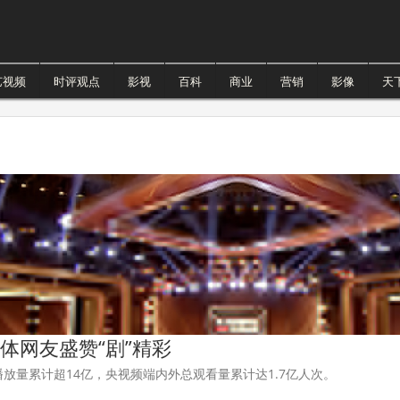
艺视频
时评观点
影视
百科
商业
营销
影像
天
体网友盛赞“剧”精彩
放量累计超14亿，央视频端内外总观看量累计达1.7亿人次。