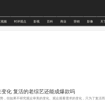
艺视频
时评观点
影视
百科
商业
营销
影像
天
变化 复活的老综艺还能成爆款吗
优势，但如果不研究观众审美的变化、观众观看需求的变化，只为了复活而