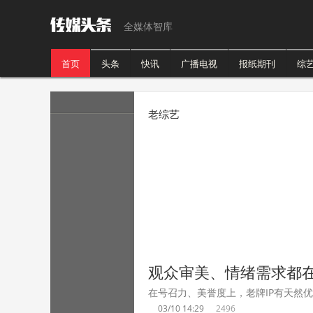
全媒体智库
首页
头条
快讯
广播电视
报纸期刊
综
老综艺
观众审美、情绪需求都在
在号召力、美誉度上，老牌IP有天然
03/10 14:29
2496