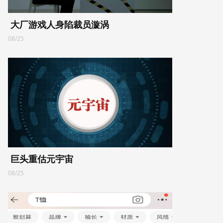
大厂游戏人身陷裁员漩涡
08/25
巨头重估元宇宙
08/25