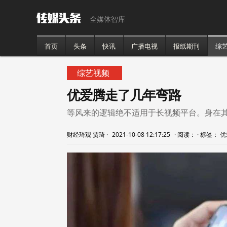
全媒体智库
首页
头条
快讯
广播电视
报纸期刊
综
综艺视频
优爱腾走了几年弯路
等风来的逻辑绝不适用于长视频平台。身在
财经琦观 贾琦
·
2021-10-08 12:17:25
·
阅读：
·
标签：
优