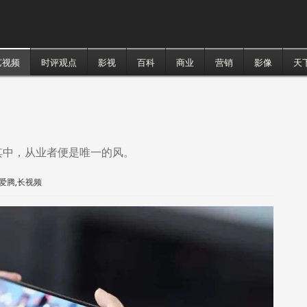
艺视频
时评观点
影视
百科
商业
营销
影像
天
其中，从业者便是唯一的风。
爱腾
,
长视频