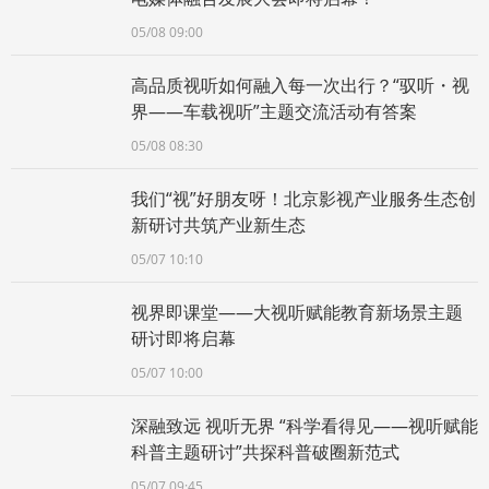
05/08 09:00
高品质视听如何融入每一次出行？“驭听・视
界——车载视听”主题交流活动有答案
05/08 08:30
我们“视”好朋友呀！北京影视产业服务生态创
新研讨共筑产业新生态
05/07 10:10
视界即课堂——大视听赋能教育新场景主题
研讨即将启幕
05/07 10:00
深融致远 视听无界 “科学看得见——视听赋能
科普主题研讨”共探科普破圈新范式
05/07 09:45