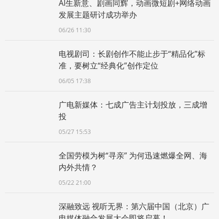
AI生新意、剧画同辉，动画微短剧+网络动画
发展主题研讨成功举办
06/26 11:30
电视剧司：长剧创作不能止步于“精品化”标
准，要树立“经典化”创作定位
06/05 17:38
广电新媒体：七成广告主计划投放，三成增
投
05/27 15:53
全国劳模为树“寻亲” 为何迅速燃爆全网、海
内外共情？
05/22 21:00
深融致远 视听无界：第六届中国（北京）广
电媒体融合发展大会即将启幕！