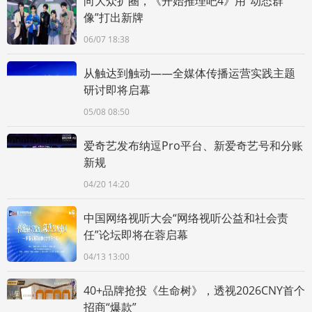
向大众扩圈，《开始推理吧4》用“动态群
像”打出新牌
06/07 18:38
从触达到触动——全媒体传播运营实践主题
研讨即将启幕
05/08 08:50
爱奇艺发布纳逗Pro平台、新爱奇艺号和分账
新规
04/20 14:20
中国网络视听大会“网络视听公益和社会责
任”论坛即将在蓉启幕
04/13 13:00
40+品牌抢投《生命树》，透视2026CNY首个
招商“爆款”