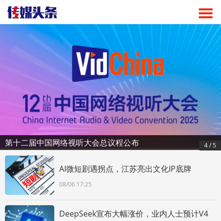
第十二届中国网络视听大会总议程公布
4 / 5
AI微短剧遇拐点，江苏亮出文化IP底牌
08/06 17:25
DeepSeek宣布大幅涨价，业内人士预计V4