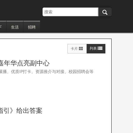
下
生活
招聘
列表
卡片
嘉年华点亮副中心
展播、优质IP打卡、资源推介与对接、校园招聘会等
指引》给出答案