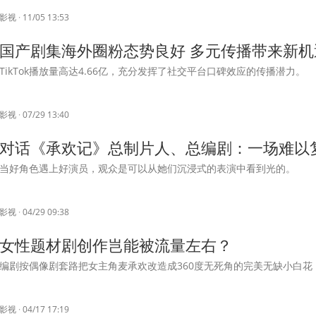
影视
·
11/05 13:53
国产剧集海外圈粉态势良好 多元传播带来新机
TikTok播放量高达4.66亿，充分发挥了社交平台口碑效应的传播潜力。
影视
·
07/29 13:40
对话《承欢记》总制片人、总编剧：一场难以复
当好角色遇上好演员，观众是可以从她们沉浸式的表演中看到光的。
影视
·
04/29 09:38
女性题材剧创作岂能被流量左右？
编剧按偶像剧套路把女主角麦承欢改造成360度无死角的完美无缺小白花
影视
·
04/17 17:19