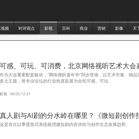
艺视频
时评观点
影视
百科
商业
营销
影像
天
可感、可玩、可消费，北京网络视听艺术大会
作为大会重要配套板块，“网络视听嘉年华”同步登场，以艺术市集、精品
多元主题，将专业论坛的行业热度延展为全民可感、可玩、
影视
·
06/26 12:31
真人剧与AI剧的分水岭在哪里？《微短剧创作
这是首次以季度形式系统梳理微短剧内容供给与创作生态发展趋势。