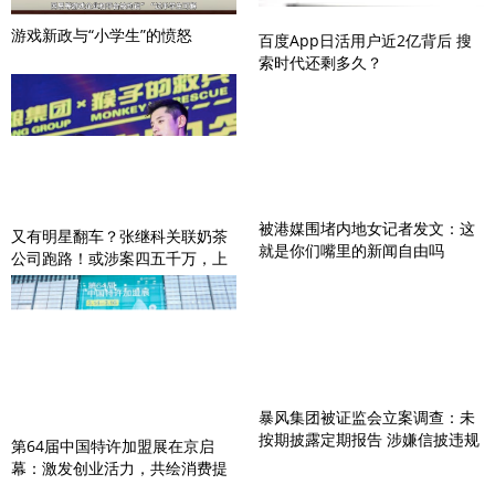
游戏新政与“小学生”的愤怒
百度App日活用户近2亿背后 搜
索时代还剩多久？
被港媒围堵内地女记者发文：这
又有明星翻车？张继科关联奶茶
就是你们嘴里的新闻自由吗
公司跑路！或涉案四五千万，上
百人被骗
暴风集团被证监会立案调查：未
按期披露定期报告 涉嫌信披违规
第64届中国特许加盟展在京启
幕：激发创业活力，共绘消费提
质新图景