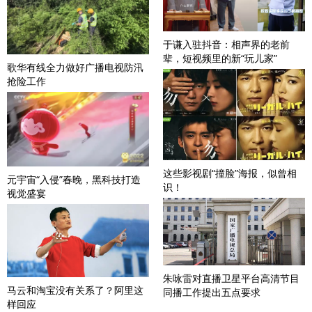
于谦入驻抖音：相声界的老前
辈，短视频里的新“玩儿家”
歌华有线全力做好广播电视防汛
抢险工作
这些影视剧“撞脸”海报，似曾相
元宇宙“入侵”春晚，黑科技打造
识！
视觉盛宴
朱咏雷对直播卫星平台高清节目
马云和淘宝没有关系了？阿里这
同播工作提出五点要求
样回应