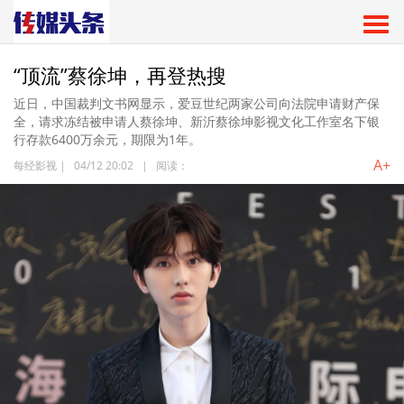
“顶流”蔡徐坤，再登热搜
近日，中国裁判文书网显示，爱豆世纪两家公司向法院申请财产保
全，请求冻结被申请人蔡徐坤、新沂蔡徐坤影视文化工作室名下银
行存款6400万余元，期限为1年。
A+
每经影视
|
04/12 20:02
|
阅读：