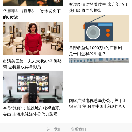
有港剧情结的看过来 这几部TVB
热门剧将同步播出
华晨宇与《歌手》，资本嵌套下
的C位战
单部收益达1000万+的广播剧，
是一门怎样的生意？
出演美国第一夫人大获好评 娜塔
莉·波特曼或再拿影后
国家广播电视总局办公厅关于组
织参加 第34届中国电视剧“飞天
春节“战疫”：低线城市收视表现
奖”评选工作的通知
突出 主流电视媒体公信力彰显
关于我们
联系我们