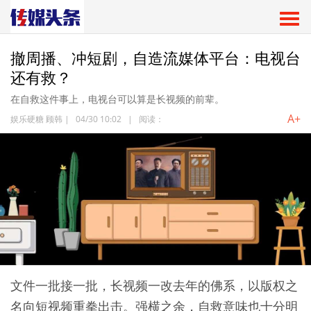
撤周播、冲短剧，自造流媒体平台：电视台
还有救？
在自救这件事上，电视台可以算是长视频的前辈。
A+
娱乐硬糖 顾韩
|
04/30 10:02
|
阅读：
文件一批接一批，长视频一改去年的佛系，以版权之
名向短视频重拳出击。强横之余，自救意味也十分明