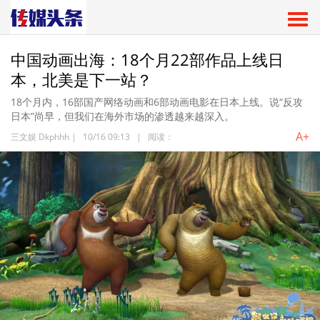
中国动画出海：18个月22部作品上线日
本，北美是下一站？
18个月内，16部国产网络动画和6部动画电影在日本上线。说“反攻
日本”尚早，但我们在海外市场的渗透越来越深入。
A+
三文娱 Dkphhh
|
10/16 09:13
|
阅读：