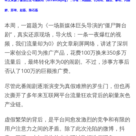
本文来源于微信公众号燃财经（ID:rancaijing），作者：周晶晶、孔明明、魏佳、黎明、闫丽
娇、苏琦、赵磊、陈石磊
本周，一篇题为《一场新媒体巨头导演的“僵尸舞台
剧”，真实还原现场，导火线：一条一夜爆红的视
频，我们流量却为0》的文章刷屏网络，讲述了深圳
一家创业公司为推广产品，花费100万换来350多万
流量后 ，最终转化率为0的闹剧。不过，涉事方事后
否认了100万的巨额推广费。
尽管此番闹剧逐渐演变为真假难辨的罗生门，但也再
次撕开了多年来互联网平台流量狂欢背后的刷量灰色
产业链。
虚假繁荣的背后，是平台间愈发激烈的竞争和有限的
用户注意力之间的矛盾。除了此次沦陷的微博，抖