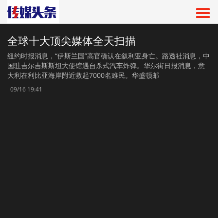
全球十大顶尖媒体全天扫描
纽约时报消息，“伊斯兰国”高官确认在叙利亚身亡。路透社消息，中
国驻吉尔吉斯斯坦大使馆遇自杀式汽车炸弹。华尔街日报消息，意
大利在利比亚海岸附近救起7000名难民。华盛顿邮
09/16 19:41