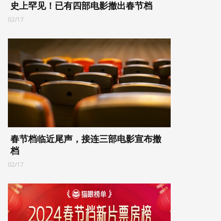
史上罕见！已有四部电影撤出春节档
02/17
春节档临近尾声，接连三部电影宣布撤
档
02/17