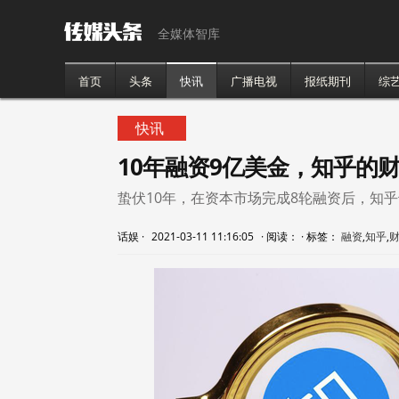
全媒体智库
首页
头条
快讯
广播电视
报纸期刊
综
快讯
10年融资9亿美金，知乎的
蛰伏10年，在资本市场完成8轮融资后，知
话娱
·
2021-03-11 11:16:05
·
阅读：
·
标签：
融资
,
知乎
,