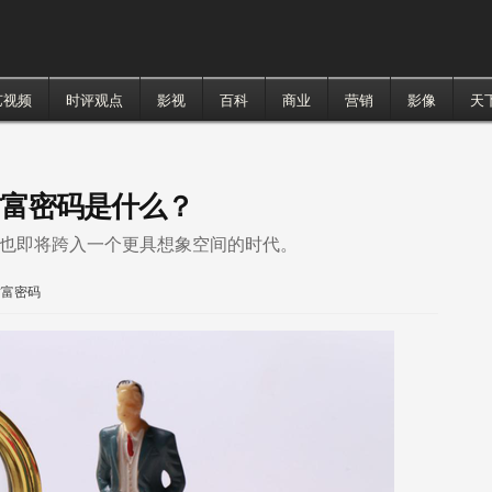
艺视频
时评观点
影视
百科
商业
营销
影像
天
财富密码是什么？
乎也即将跨入一个更具想象空间的时代。
财富密码