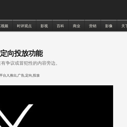
艺视频
时评观点
影视
百科
商业
营销
影像
天
告定向投放功能
在有争议或冒犯性的内容旁边。
平台
,
X
,
推出
,
广告
,
定向
,
投放