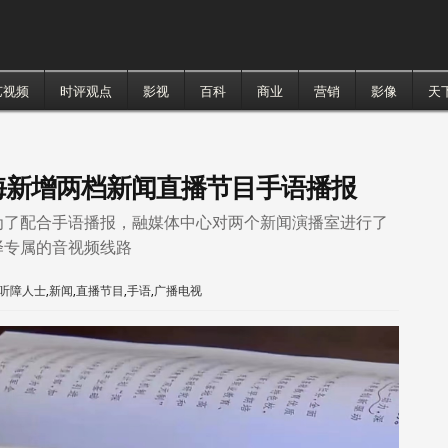
艺视频
时评观点
影视
百科
商业
营销
影像
天
海新增两档新闻直播节目手语播报
为了配合手语播报，融媒体中心对两个新闻演播室进行了
译专属的音视频线路
听障人士
,
新闻
,
直播节目
,
手语
,
广播电视