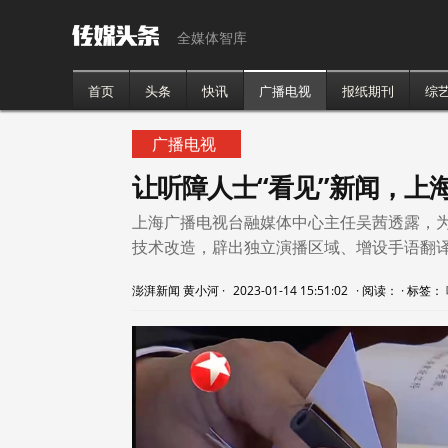
全媒体智库
首页
头条
快讯
广播电视
报纸期刊
综
广播电视
让听障人士“看见”新闻，上
上海广播电视台融媒体中心主任吴茜透露，
技术改造，辟出独立演播区域、增设手语翻
澎湃新闻 黄小河
·
2023-01-14 15:51:02
·
阅读：
·
标签：