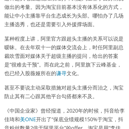
做出的考量。因为淘宝目前基本没有体系化的方式，
能让中小主播靠平台生态成长为头部。哪怕办了几场
主播选秀，也还是需要引入外援撑场面。
某种程度上讲，阿里官方跟超头主播的关系可以说是
暧昧。在去年双十一的媒体交流会上，时任阿里副总
裁吹雪面对媒体关于超级主播的提问，给出的答案
是“很难去干预”。而在此之前，阿里旗下云峰基金，
也已经入股薇娅所在的
谦寻
文化。
甚至不要说主动采取措施对超头主播分而治之，淘宝
防止其有二心跟其他平台勾搭都来不及。
《中国企业家》曾经报道，2020年的时候，抖音给李
佳琦和
美ONE
开出了“保底业绩规模150%于淘宝，抖
音粉丝数量2倍于阿里平台”的offer。淘宝是用“李佳