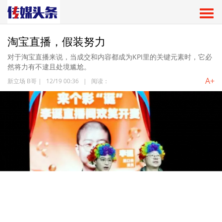
淘宝直播，假装努力
对于淘宝直播来说，当成交和内容都成为KPI里的关键元素时，它必
然将力有不逮且处境尴尬。
A+
新立场 B哥
|
12/19 00:36
|
阅读：