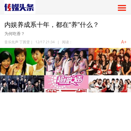
内娱养成系十年，都在“养”什么？
为何吃香？
A+
音乐先声 丁茜雯
|
12/17 21:34
|
阅读：