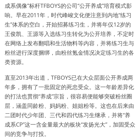
成系偶像”标杆TFBOYS的公司“公开养成”培育模式影
响。早在2011年，时代峰峻文化便注意到内地“练习
生”体系的空白，开始招募练习生，并将年仅12岁的
王俊凯、王源等入选练习生转化为公开培养，不定时
在网络上发布翻唱和生活物料等内容，并将练习生与
粉丝进行深度捆绑，由粉丝氪金情况决定练习生的各
类资源。
直至2013年出道，TFBOYS已在大众层面公开养成两
年多，拥有了一批固定的死忠受众。这一年龄差异化
的打法也贯彻“养成”宗旨，很容易便能够突破粉丝圈
层，涵盖同龄粉、妈妈粉、姐姐粉等。这也在后来由
二团时代少年团、三代和四代练习生继承，并将“养
成系CP”这一含金量最大的板块“发扬光大”，加固受众
间的竞争与打投。